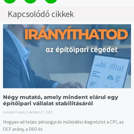
Kapcsolódó cikkek
Négy mutató, amely mindent elárul egy
építőipari vállalat stabilitásáról
Szórádi Csaba
október 27, 2025
Hogyan ad teljes pénzügyi és működési diagnózist a CPI, az
OCF arány, a DSO és