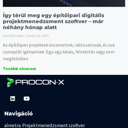
Így térül meg egy építőipari digitális
projektmenedzsment szoftver – már
néhány hónap alatt
Szórádi Csaba
június 16, 2025
Az építőipari projektek összetettek, változatosak, és sok
szereplőt igényelnek. Egy-egy késés, félreértés vagy nem
megfelelően
Tovább olvasom
Navigáció
almetra. Projektmenedzsment szoftver