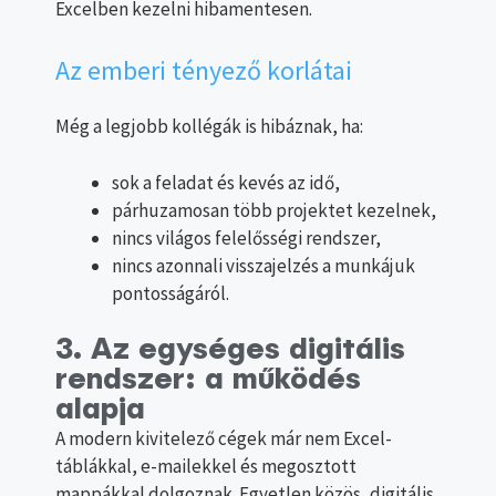
Excelben kezelni hibamentesen.
Az emberi tényező korlátai
Még a legjobb kollégák is hibáznak, ha:
sok a feladat és kevés az idő,
párhuzamosan több projektet kezelnek,
nincs világos felelősségi rendszer,
nincs azonnali visszajelzés a munkájuk
pontosságáról.
3. Az egységes digitális
rendszer: a működés
alapja
A modern kivitelező cégek már nem Excel-
táblákkal, e-mailekkel és megosztott
mappákkal dolgoznak. Egyetlen közös, digitális