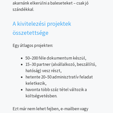
akarnánk elkerülni a baleseteket – csak jó
szándékkal.
A kivitelezési projektek
összetettsége
Egy átlagos projekten:
50–200 féle dokumentum készül,
15–30 partner (alvállalkozó, beszállító,
hatóság) vesz részt,
hetente 20–50 adminisztratív feladat
keletkezik,
havonta több száz tétel változik a
költségvetésben.
Ezt már nem lehet fejben, e-mailben vagy