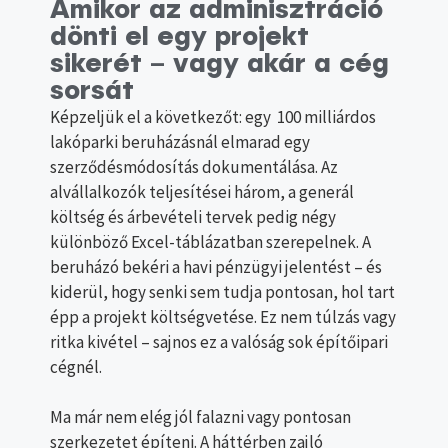
Amikor az adminisztráció
dönti el egy projekt
sikerét – vagy akár a cég
sorsát
Képzeljük el a következőt: egy 100 milliárdos
lakóparki beruházásnál elmarad egy
szerződésmódosítás dokumentálása. Az
alvállalkozók teljesítései három, a generál
költség és árbevételi tervek pedig négy
különböző Excel-táblázatban szerepelnek. A
beruházó bekéri a havi pénzügyi jelentést – és
kiderül, hogy senki sem tudja pontosan, hol tart
épp a projekt költségvetése. Ez nem túlzás vagy
ritka kivétel – sajnos ez a valóság sok építőipari
cégnél.
Ma már nem elég jól falazni vagy pontosan
szerkezetet építeni. A háttérben zajló