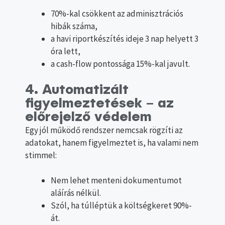
70%-kal csökkent az adminisztrációs
hibák száma,
a havi riportkészítés ideje 3 nap helyett 3
óra lett,
a cash-flow pontossága 15%-kal javult.
4. Automatizált
figyelmeztetések – az
előrejelző védelem
Egy jól működő rendszer nemcsak rögzíti az
adatokat, hanem figyelmeztet is, ha valami nem
stimmel:
Nem lehet menteni dokumentumot
aláírás nélkül.
Szól, ha túlléptük a költségkeret 90%-
át.