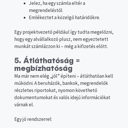
Jelez, ha egy számla eltér a
megrendeléstől.
Emlékeztet a közelgő határidőkre.
Egy projektvezető például így tudta megelőzni,
hogy egy alvállalkozó plusz, nem egyeztetett
munkát számlázzon ki – még a kifizetés előtt.
5. Átláthatóság =
megbízhatóság
Ma már nem elég „jól” építeni – átláthatóan kell
működni. A beruházók, bankok, megrendelők
részletes riportokat, nyomon követhető
dokumentumokat és valós idejű információkat
várnak el.
Egy jó rendszerrel: