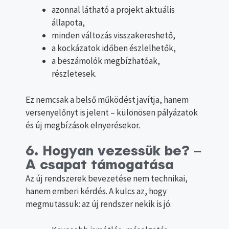
azonnal látható a projekt aktuális
állapota,
minden változás visszakereshető,
a kockázatok időben észlelhetők,
a beszámolók megbízhatóak,
részletesek.
Ez nemcsak a belső működést javítja, hanem
versenyelőnyt is jelent – különösen pályázatok
és új megbízások elnyerésekor.
6. Hogyan vezessük be? –
A csapat támogatása
Az új rendszerek bevezetése nem technikai,
hanem emberi kérdés. A kulcs az, hogy
megmutassuk: az új rendszer nekik is jó.