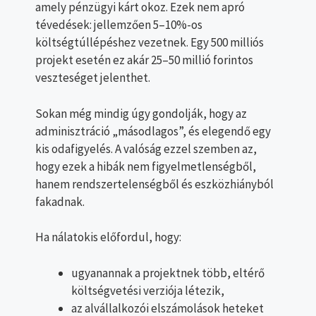
amely pénzügyi kárt okoz. Ezek nem apró
tévedések: jellemzően 5–10%-os
költségtúllépéshez vezetnek. Egy 500 milliós
projekt esetén ez akár 25–50 millió forintos
veszteséget jelenthet.
Sokan még mindig úgy gondolják, hogy az
adminisztráció „másodlagos”, és elegendő egy
kis odafigyelés. A valóság ezzel szemben az,
hogy ezek a hibák nem figyelmetlenségből,
hanem rendszertelenségből és eszközhiányból
fakadnak.
Ha nálatokis előfordul, hogy:
ugyanannak a projektnek több, eltérő
költségvetési verziója létezik,
az alvállalkozói elszámolások heteket