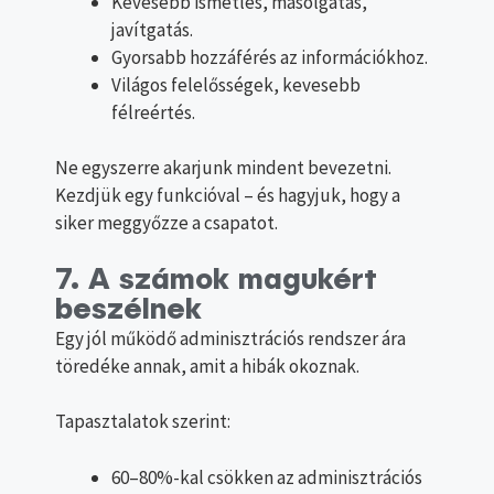
Kevesebb ismétlés, másolgatás,
javítgatás.
Gyorsabb hozzáférés az információkhoz.
Világos felelősségek, kevesebb
félreértés.
Ne egyszerre akarjunk mindent bevezetni.
Kezdjük egy funkcióval – és hagyjuk, hogy a
siker meggyőzze a csapatot.
7. A számok magukért
beszélnek
Egy jól működő adminisztrációs rendszer ára
töredéke annak, amit a hibák okoznak.
Tapasztalatok szerint:
60–80%-kal csökken az adminisztrációs