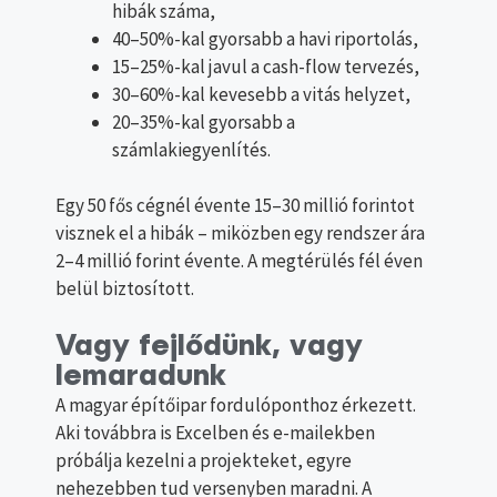
hibák száma,
40–50%-kal gyorsabb a havi riportolás,
15–25%-kal javul a cash-flow tervezés,
30–60%-kal kevesebb a vitás helyzet,
20–35%-kal gyorsabb a
számlakiegyenlítés.
Egy 50 fős cégnél évente 15–30 millió forintot
visznek el a hibák – miközben egy rendszer ára
2–4 millió forint évente. A megtérülés fél éven
belül biztosított.
Vagy fejlődünk, vagy
lemaradunk
A magyar építőipar fordulóponthoz érkezett.
Aki továbbra is Excelben és e-mailekben
próbálja kezelni a projekteket, egyre
nehezebben tud versenyben maradni. A