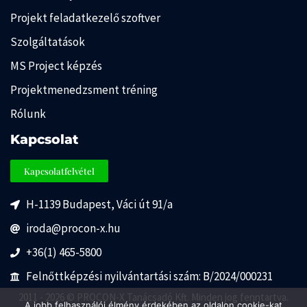
Projekt feladatkezelő szoftver
Szolgáltatások
MS Project képzés
Projektmenedzsment tréning
Rólunk
Kapcsolat
Kapcsolatfelvétel
H-1139 Budapest, Váci út 91/a
iroda@procon-x.hu
+36(1) 465-5800
Felnőttképzési nyilvántartási szám: B/2024/000231
2011 - 2026 © PROCON-X Tanácsadó Kft. Minden jog fenntartva.
A jobb felhasználói élmény érdekében az oldalon cookie-kat