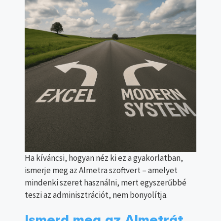
Ha kíváncsi, hogyan néz ki ez a gyakorlatban,
ismerje meg az Almetra szoftvert – amelyet
mindenki szeret használni, mert egyszerűbbé
teszi az adminisztrációt, nem bonyolítja.
Ismerd meg az Almetrát