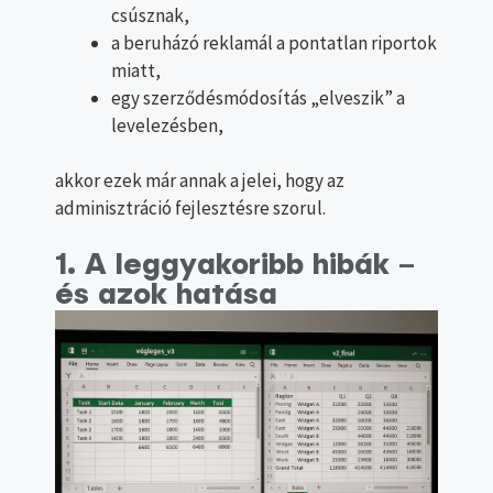
csúsznak,
a beruházó reklamál a pontatlan riportok
miatt,
egy szerződésmódosítás „elveszik” a
levelezésben,
akkor ezek már annak a jelei, hogy az
adminisztráció fejlesztésre szorul.
1. A leggyakoribb hibák –
és azok hatása