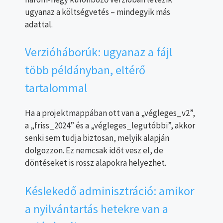
ugyanaz a költségvetés – mindegyik más
adattal.
Verzióháborúk: ugyanaz a fájl
több példányban, eltérő
tartalommal
Ha a projektmappában ott van a „végleges_v2”,
a „friss_2024” és a „végleges_legutóbbi”, akkor
senki sem tudja biztosan, melyik alapján
dolgozzon. Ez nemcsak időt vesz el, de
döntéseket is rossz alapokra helyezhet.
Késlekedő adminisztráció: amikor
a nyilvántartás hetekre van a