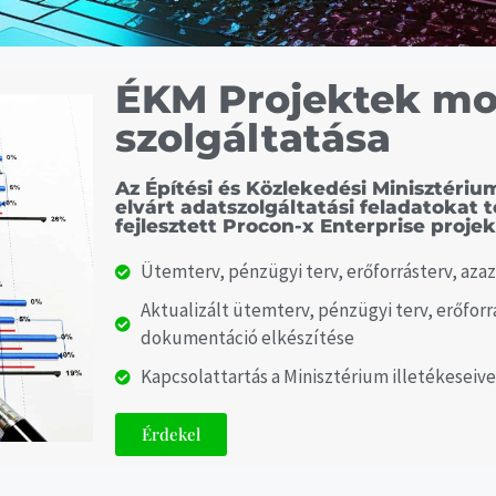
ÉKM Projektek mo
szolgáltatása
Az Építési és Közlekedési Minisztérium
elvárt adatszolgáltatási feladatokat 
fejlesztett Procon-x Enterprise proj
Ütemterv, pénzügyi terv, erőforrásterv, aza
Aktualizált ütemterv, pénzügyi terv, erőforrá
dokumentáció elkészítése
Kapcsolattartás a Minisztérium illetékeseive
Érdekel