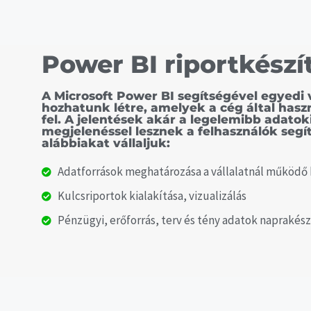
Power BI riportkészí
A Microsoft Power BI segítségével egyedi vá
hozhatunk létre, amelyek a cég által has
fel. A jelentések akár a legelemibb adatok
megjelenéssel lesznek a felhasználók segí
alábbiakat vállaljuk:
Adatforrások meghatározása a vállalatnál működő
Kulcsriportok kialakítása, vizualizálás
Pénzügyi, erőforrás, terv és tény adatok naprakész