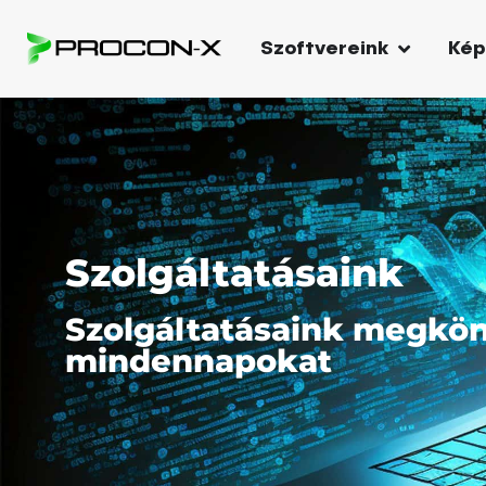
Szoftvereink
Kép
Szolgáltatásaink
Szolgáltatásaink megkön
mindennapokat