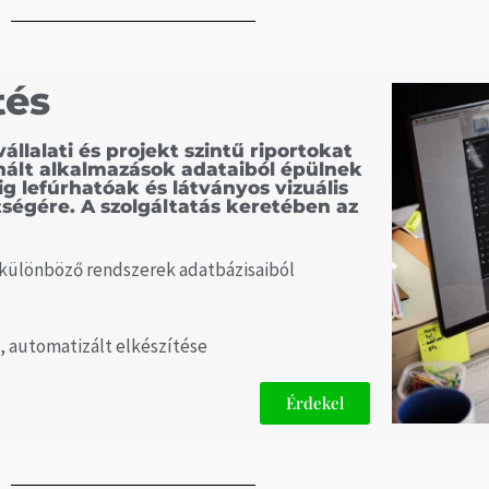
tés
llalati és projekt szintű riportokat
znált alkalmazások adataiból épülnek
ig lefúrhatóak és látványos vizuális
tségére. A szolgáltatás keretében az
 különböző rendszerek adatbázisaiból
, automatizált elkészítése
Érdekel