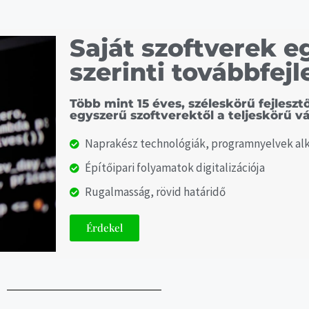
Saját szoftverek e
szerinti továbbfejl
Több mint 15 éves, széleskörű fejleszt
egyszerű szoftverektől a teljeskörű vá
Naprakész technológiák, programnyelvek al
Építőipari folyamatok digitalizációja
Rugalmasság, rövid határidő
Érdekel