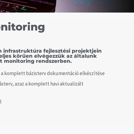
nitoring
 infrastruktúra fejlesztési projektjein
teljes körűen elvégezzük az általunk
ekt monitoring rendszerben.
z a komplett bázisterv dokumentáció elkészítése
sterv, azaz a komplett havi aktualizált
l