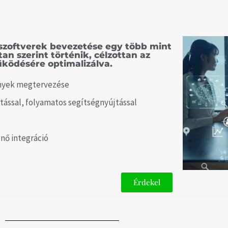
t szoftverek bevezetése egy több mint
an szerint történik, célzottan az
űködésére optimalizálva.
gények megtervezése
tással, folyamatos segítségnyújtással
énő integráció
Érdekel