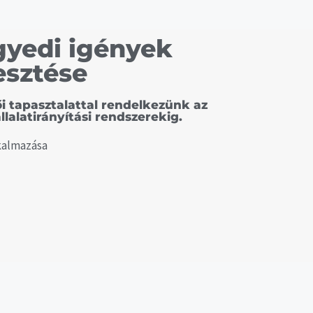
gyedi igények
esztése
ői tapasztalattal rendelkezünk az
llalatirányítási rendszerekig.
kalmazása