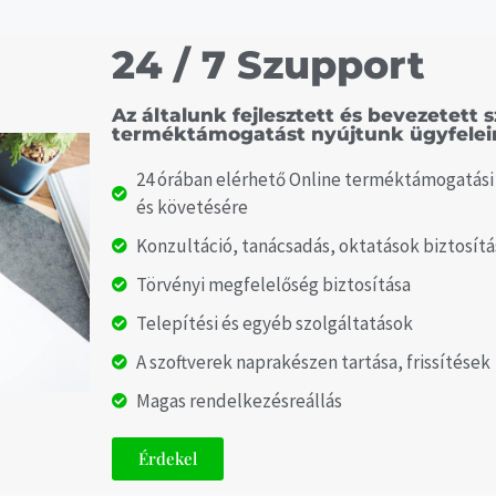
24 / 7 Szupport
Az általunk fejlesztett és bevezetett
terméktámogatást nyújtunk ügyfelein
24 órában elérhető Online terméktámogatási f
és követésére
Konzultáció, tanácsadás, oktatások biztosítá
Törvényi megfelelőség biztosítása
Telepítési és egyéb szolgáltatások
A szoftverek naprakészen tartása, frissítések
Magas rendelkezésreállás
Érdekel