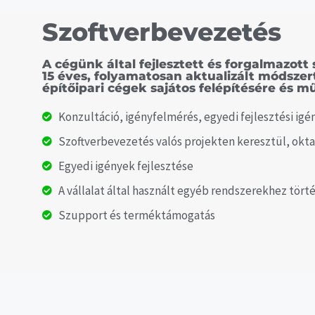
Szoftverbevezetés
A cégünk által fejlesztett és forgalmazot
15 éves, folyamatosan aktualizált módszert
építőipari cégek sajátos felépítésére és m
Konzultáció, igényfelmérés, egyedi fejlesztési i
Szoftverbevezetés valós projekten keresztül, okta
Egyedi igények fejlesztése
A vállalat által használt egyéb rendszerekhez tört
Szupport és terméktámogatás