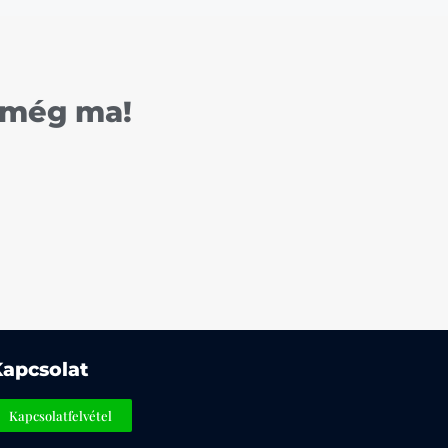
e még ma!
Kapcsolat
Kapcsolatfelvétel