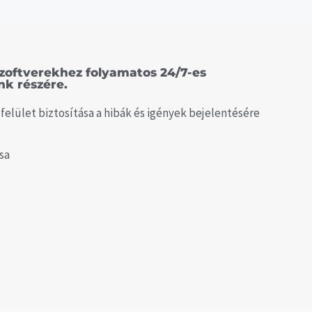
 szoftverekhez folyamatos 24/7-es
k részére.
elület biztosítása a hibák és igények bejelentésére
sa