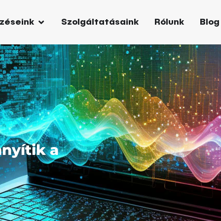
zéseink
Szolgáltatásaink
Rólunk
Blog
nyítik a