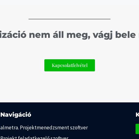
lizáció nem áll meg, vágj bel
Kapcsolatfelvétel
Navigáció
almetra. Projektmenedzsment szoftver
Projekt feladatkezelő szoftver